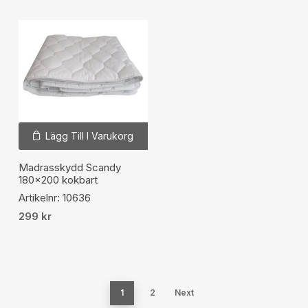
Lägg Till I Varukorg
Madrasskydd Scandy
180×200 kokbart
Artikelnr: 10636
299
kr
1
2
Next