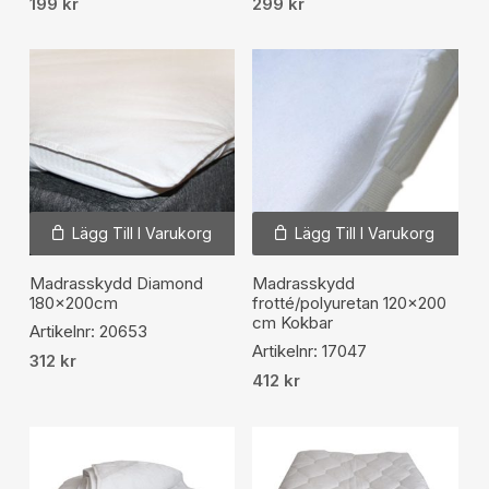
199
kr
299
kr
Lägg Till I Varukorg
Lägg Till I Varukorg
Madrasskydd Diamond
Madrasskydd
180x200cm
frotté/polyuretan 120×200
cm Kokbar
Artikelnr: 20653
Artikelnr: 17047
312
kr
412
kr