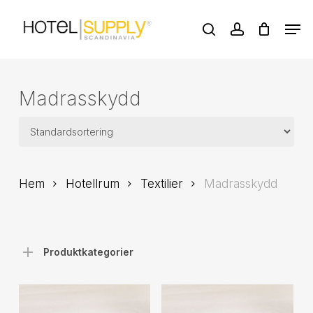
Skip
Men
to
search
account
main
Close
content
Menu
Madrasskydd
Hem
Hotellrum
Textilier
Madrasskydd
Produktkategorier