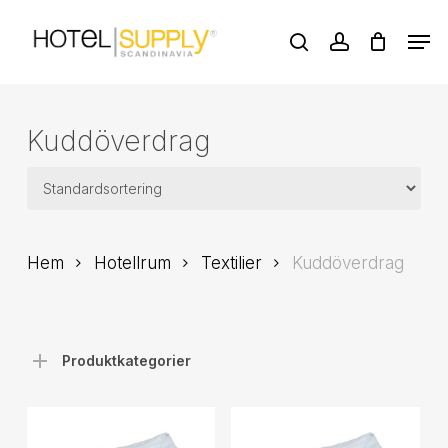
Skip
Men
to
search
account
main
Close
content
Menu
Kuddöverdrag
Hem
Hotellrum
Textilier
Kuddöverdrag
Produktkategorier