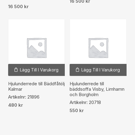
16 500
kr
16 500
kr
Lägg Till I Varukorg
Lägg Till I Varukorg
Hjulunderrede till Bäddfåtölj
Hjulunderrede till
Kalmar
bäddsoffa Visby, Limhamn
och Borgholm
Artikelnr: 21896
Artikelnr: 20718
480
kr
550
kr