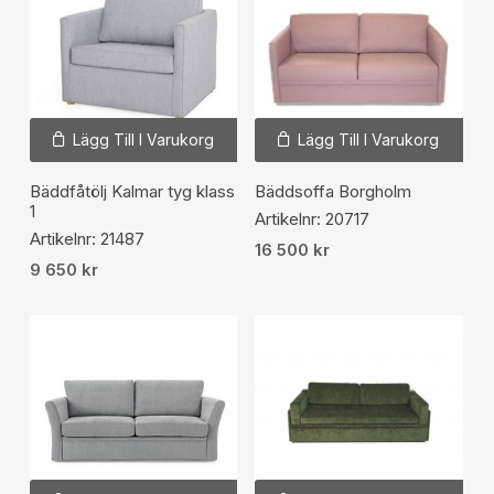
Lägg Till I Varukorg
Lägg Till I Varukorg
Bäddfåtölj Kalmar tyg klass
Bäddsoffa Borgholm
1
Artikelnr: 20717
Artikelnr: 21487
16 500
kr
9 650
kr