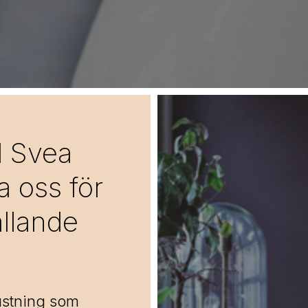
d Svea
 oss för
ällande
ustning som