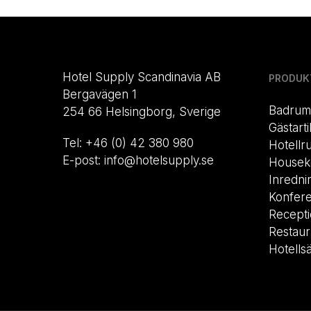
Hotel Supply Scandinavia AB
PRODUK
Bergavägen 1
Badrum
254 66 Helsingborg, Sverige
Gästarti
Tel: +46 (0) 42 380 980
Hotellr
E-post: info@hotelsupply.se
Housek
Inredni
Konfer
Recept
Restau
Hotells