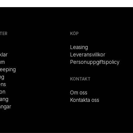
TER
KÖP
Leasing
klar
Leveransvillkor
um
Personuppgiftspolicy
eeping
ng
KONTAKT
ens
ion
Om oss
rang
Kontakta oss
ängar