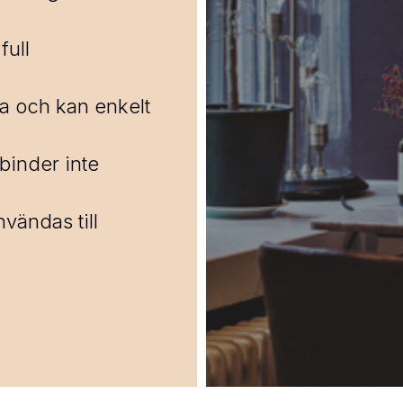
full
ra och kan enkelt
 binder inte
nvändas till