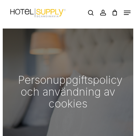
Skip
Men
to
search
account
main
Close
content
Menu
Personuppgiftspolicy
och användning av
cookies