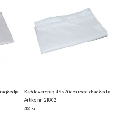
Lägg Till I Varukorg
ragkedja
Kuddöverdrag 45x70cm med dragkedja
Artikelnr: 21802
42
kr