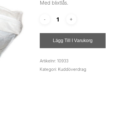
Med blixtlås.
Lägg Till I Varukorg
Artikelnr:
10933
Kategori:
Kuddöverdrag