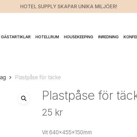
HOTEL SUPPLY SKAPAR UNIKA MILJÖER!
GÄSTARTIKLAR
HOTELLRUM
HOUSEKEEPING
INREDNING
KONFE
rag
Plastpåse för täcke
Plastpåse för täc
25
kr
Vit 640x455x150mm