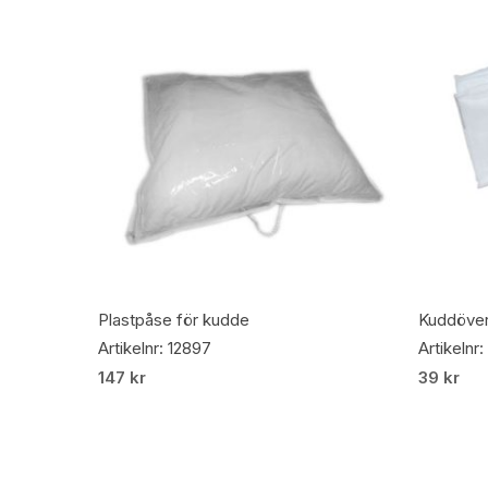
Lägg Till I Varukorg
Plastpåse för kudde
Kuddöve
Artikelnr: 12897
Artikelnr
147
kr
39
kr