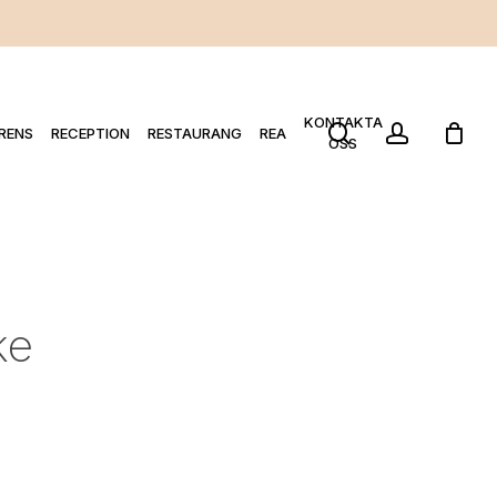
KONTAKTA
search
account
RENS
RECEPTION
RESTAURANG
REA
OSS
ke