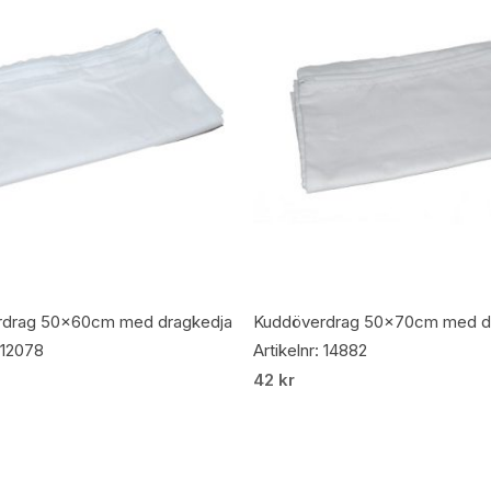
Lägg Till I Varukorg
Lägg Till I Varukorg
rdrag 50x60cm med dragkedja
Kuddöverdrag 50x70cm med d
: 12078
Artikelnr: 14882
42
kr