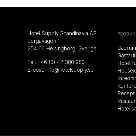
Hotel Supply Scandinavia AB
PRODUK
Bergavägen 1
Badrum
254 66 Helsingborg, Sverige
Gästarti
Tel: +46 (0) 42 380 980
Hotellr
E-post: info@hotelsupply.se
Housek
Inredni
Konfer
Recept
Restau
Hotells