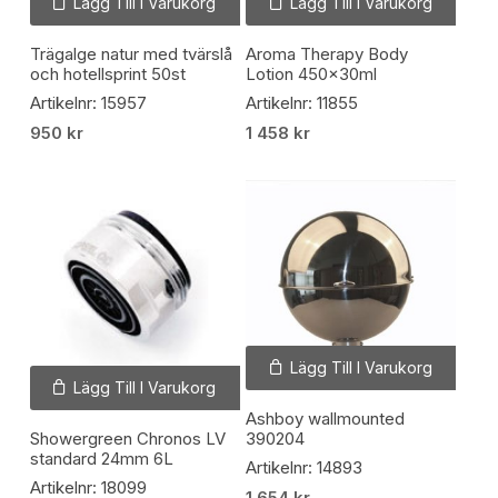
Lägg Till I Varukorg
Lägg Till I Varukorg
Trägalge natur med tvärslå
Aroma Therapy Body
och hotellsprint 50st
Lotion 450x30ml
Artikelnr: 15957
Artikelnr: 11855
950
kr
1 458
kr
Lägg Till I Varukorg
Lägg Till I Varukorg
Ashboy wallmounted
Showergreen Chronos LV
390204
standard 24mm 6L
Artikelnr: 14893
Artikelnr: 18099
1 654
kr