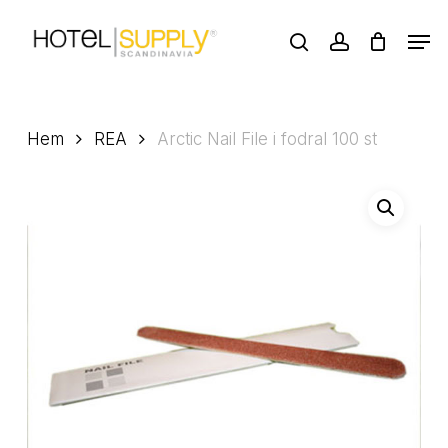
Skip
Men
to
search
account
main
Close
content
Menu
Hem
REA
Arctic Nail File i fodral 100 st