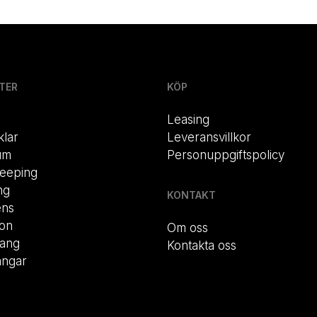
TER
KÖP
Leasing
klar
Leveransvillkor
um
Personuppgiftspolicy
eeping
ng
KONTAKT
ens
ion
Om oss
rang
Kontakta oss
ängar