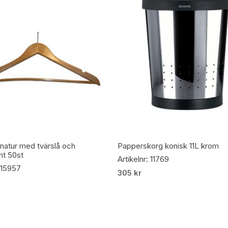
Lägg Till I Varukorg
Lägg Till I Varukorg
 natur med tvärslå och
Papperskorg konisk 11L krom
int 50st
Artikelnr: 11769
: 15957
305
kr