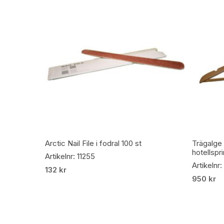
Lägg Till I Varukorg
Arctic Nail File i fodral 100 st
Trägalge
hotellspr
Artikelnr: 11255
Artikelnr
132
kr
950
kr