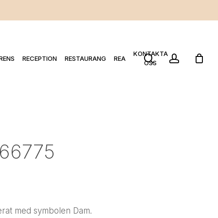
KONTAKTA
search
account
RENS
RECEPTION
RESTAURANG
REA
OSS
 66775
averat med symbolen Dam.