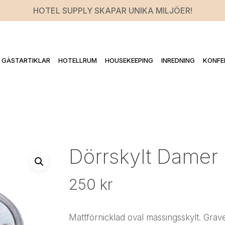
HOTEL SUPPLY SKAPAR UNIKA MILJÖER!
GÄSTARTIKLAR
HOTELLRUM
HOUSEKEEPING
INREDNING
KONFE
Dörrskylt Damer
250
kr
Mattförnicklad oval mässingsskylt. Gr