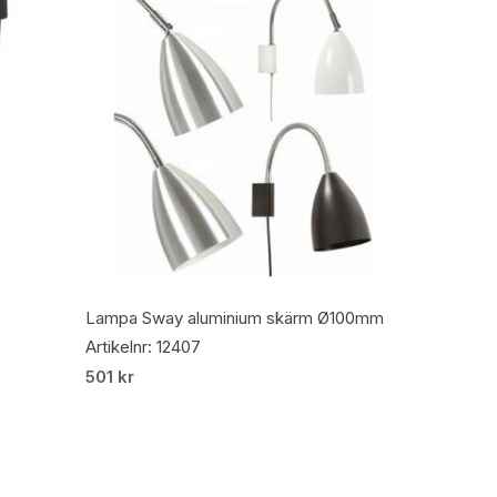
Lägg Till I Varukorg
Lampa Sway aluminium skärm Ø100mm
Artikelnr: 12407
501
kr