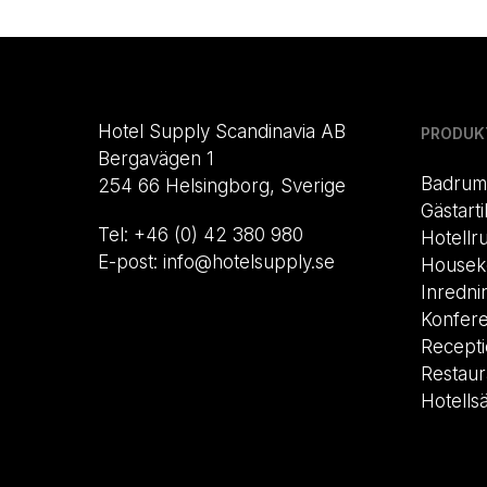
Hotel Supply Scandinavia AB
PRODUK
Bergavägen 1
Badrum
254 66 Helsingborg, Sverige
Gästarti
Tel: +46 (0) 42 380 980
Hotellr
E-post: info@hotelsupply.se
Housek
Inredni
Konfer
Recept
Restau
Hotells