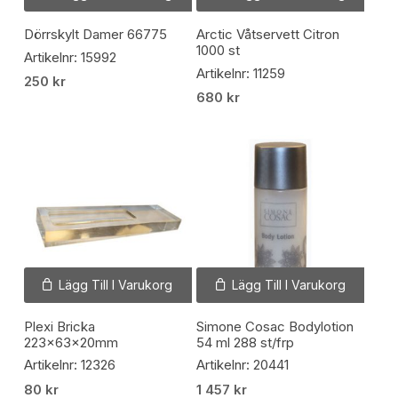
Dörrskylt Damer 66775
Arctic Våtservett Citron
1000 st
Artikelnr: 15992
Artikelnr: 11259
250
kr
680
kr
Lägg Till I Varukorg
Lägg Till I Varukorg
Plexi Bricka
Simone Cosac Bodylotion
223x63x20mm
54 ml 288 st/frp
Artikelnr: 12326
Artikelnr: 20441
80
kr
1 457
kr