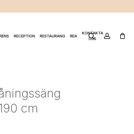
KONTAKTA
search
account
RENS
RECEPTION
RESTAURANG
REA
OSS
åningssäng
190 cm