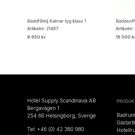
Lägg Till I Varukorg
Bäddfåtölj Kalmar tyg klass 1
Bäddsoffa
Artikelnr: 21487
Artikelnr
9 650
kr
16 500
k
Hotel Supply Scandinavia AB
PRODUK
Bergavägen 1
Badrum
254 66 Helsingborg, Sverige
Gästarti
Tel: +46 (0) 42 380 980
Hotellr