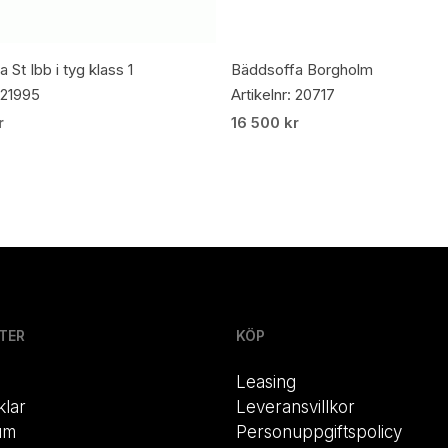
Lägg Till I Varukorg
Lägg Till I Varukorg
 St Ibb i tyg klass 1
Bäddsoffa Borgholm
: 21995
Artikelnr: 20717
r
16 500
kr
TER
KÖP
Leasing
klar
Leveransvillkor
um
Personuppgiftspolicy