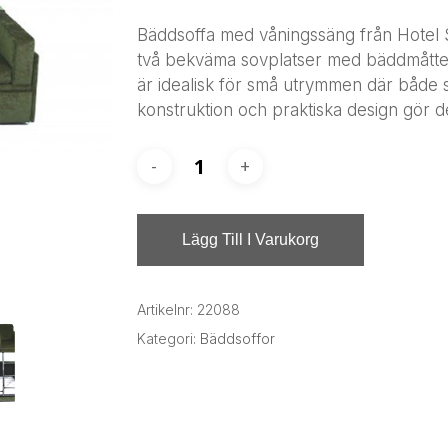
Bäddsoffa med våningssäng från Hotel 
två bekväma sovplatser med bäddmåtten
är idealisk för små utrymmen där både s
konstruktion och praktiska design gör d
Lägg Till I Varukorg
Artikelnr:
22088
Kategori:
Bäddsoffor