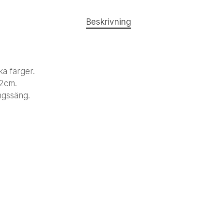
Beskrivning
ka färger.
12cm.
ngssäng.