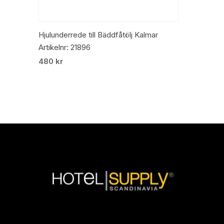
Lägg Till I Varukorg
Hjulunderrede till Bäddfåtölj Kalmar
Artikelnr: 21896
480
kr