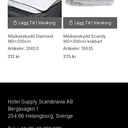
Lägg Till I Varukorg
Lägg Till I Varukorg
Madrasskydd Diamond
Madrasskydd Scandy
180x200cm
160x200cm kokbart
Artikelnr: 20653
Artikelnr: 10635
312
kr
275
kr
Hotel Supply Scandinavia AB
Bergavägen 1
254 66 Helsingborg, Sverige