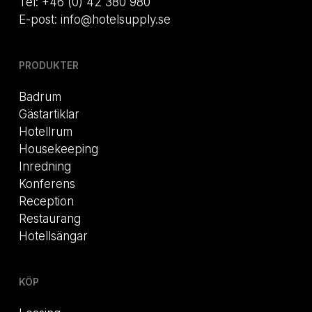
Tel: +46 (0) 42 380 980
E-post: info@hotelsupply.se
PRODUKTER
Badrum
Gästartiklar
Hotellrum
Housekeeping
Inredning
Konferens
Reception
Restaurang
Hotellsängar
KÖP