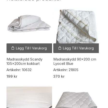
Lägg Till I Varukorg
Lägg Till I Varukorg
Madrasskydd Scandy
Madrasskydd 90×200 cm
105x200cm kokbart
Lyocell Blue
Artikelnr: 10632
Artikelnr: 21805
199
kr
370
kr