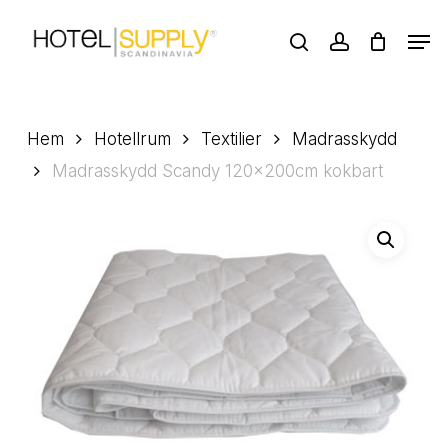
Skip
Men
to
search
account
main
Close
content
Menu
Hem
Hotellrum
Textilier
Madrasskydd
Madrasskydd Scandy 120x200cm kokbart