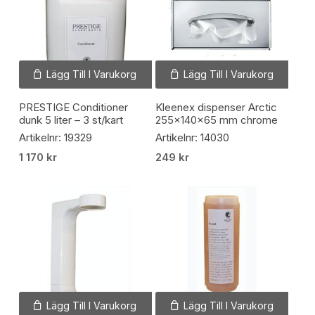
Lägg Till I Varukorg
Lägg Till I Varukorg
PRESTIGE Conditioner
Kleenex dispenser Arctic
dunk 5 liter – 3 st/kart
255x140x65 mm chrome
Artikelnr: 19329
Artikelnr: 14030
1 170
kr
249
kr
Lägg Till I Varukorg
Lägg Till I Varukorg