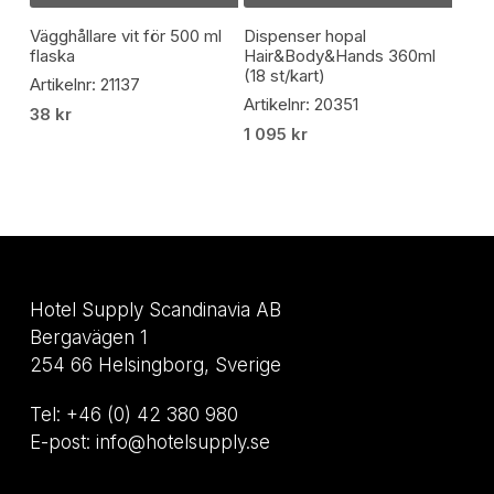
Vägghållare vit för 500 ml
Dispenser hopal
flaska
Hair&Body&Hands 360ml
(18 st/kart)
Artikelnr: 21137
Artikelnr: 20351
38
kr
1 095
kr
Hotel Supply Scandinavia AB
Bergavägen 1
254 66 Helsingborg, Sverige
Tel: +46 (0) 42 380 980
E-post: info@hotelsupply.se