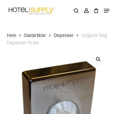
Skip
Men
to
search
account
main
Close
content
Menu
Hem
Gästartiklar
Dispenser
Hygiene Bag
Dispenser Krom