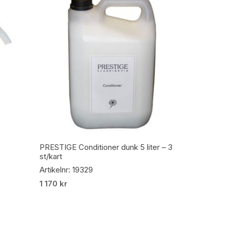
Lägg Till I Varukorg
PRESTIGE Conditioner dunk 5 liter – 3
st/kart
Artikelnr: 19329
1 170
kr