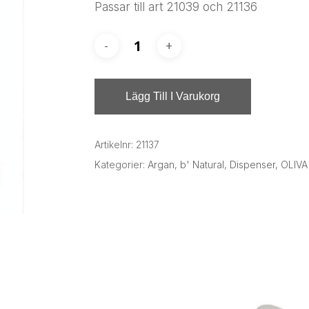
Passar till art 21039 och 21136
Lägg Till I Varukorg
Artikelnr:
21137
Kategorier:
Argan
,
b' Natural
,
Dispenser
,
OLIVA