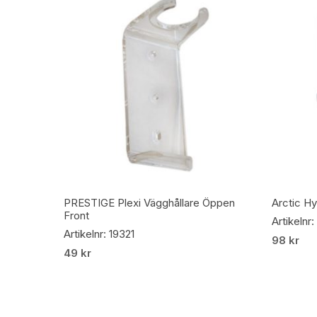
Lägg Till I Varukorg
PRESTIGE Plexi Vägghållare Öppen
Arctic H
Front
Artikelnr
Artikelnr: 19321
98
kr
49
kr