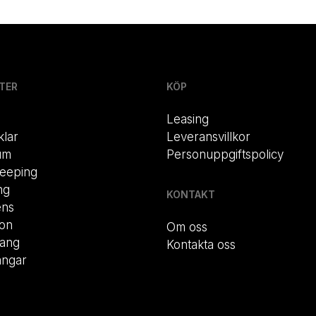
TER
KÖP
Leasing
klar
Leveransvillkor
um
Personuppgiftspolicy
eeping
ng
KONTAKT
ens
ion
Om oss
rang
Kontakta oss
ängar