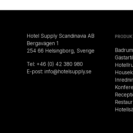
Hotel Supply Scandinavia AB
PRODUK
Bergavägen 1
Badrum
254 66 Helsingborg, Sverige
Gästarti
Tel: +46 (0) 42 380 980
Hotellr
E-post: info@hotelsupply.se
Housek
Inredni
Konfer
Recept
Restau
Hotells