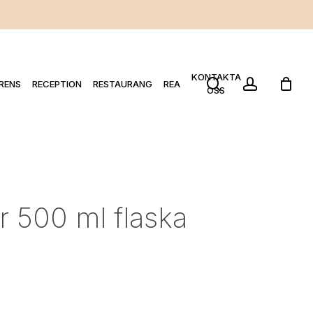
KONTAKTA
search
account
RENS
RECEPTION
RESTAURANG
REA
OSS
ör 500 ml flaska