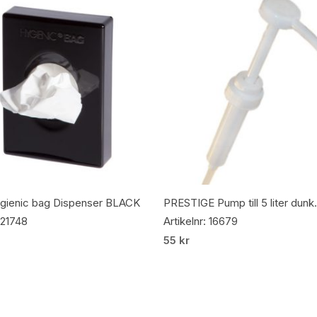
Lägg Till I Varukorg
Lägg Till I Varukorg
ygienic bag Dispenser BLACK
PRESTIGE Pump till 5 liter dunk.
: 21748
Artikelnr: 16679
55
kr