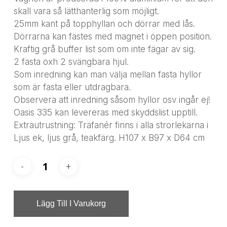
skall vara så lätthanterlig som möjligt.
25mm kant på topphyllan och dörrar med lås.
Dörrarna kan fästes med magnet i öppen position.
Kraftig grå buffer list som om inte fägar av sig.
2 fasta oxh 2 svängbara hjul.
Som inredning kan man välja mellan fasta hyllor
som är fasta eller utdragbara.
Observera att inredning såsom hyllor osv ingår ej!
Oasis 335 kan levereras med skyddslist upptill.
Extrautrustning: Träfanér finns i alla strorlekarna i
Ljus ek, ljus grå, teakfärg. H107 x B97 x D64 cm
Lägg Till I Varukorg