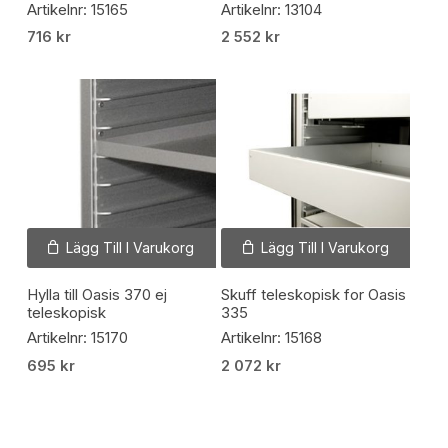
Artikelnr: 15165
Artikelnr: 13104
716
kr
2 552
kr
Lägg Till I Varukorg
Lägg Till I Varukorg
Hylla till Oasis 370 ej
Skuff teleskopisk for Oasis
teleskopisk
335
Artikelnr: 15170
Artikelnr: 15168
695
kr
2 072
kr