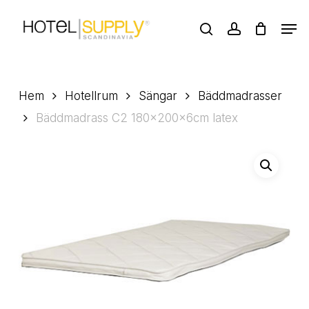
Skip
Men
to
search
account
main
Close
content
Menu
Hem
Hotellrum
Sängar
Bäddmadrasser
Bäddmadrass C2 180x200x6cm latex