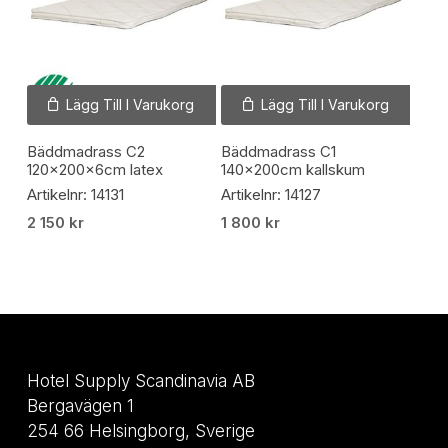
Lägg Till I Varukorg
Lägg Till I Varukorg
Bäddmadrass C2
Bäddmadrass C1
120x200x6cm latex
140x200cm kallskum
Artikelnr: 14131
Artikelnr: 14127
2 150
kr
1 800
kr
Hotel Supply Scandinavia AB
Bergavägen 1
254 66 Helsingborg, Sverige