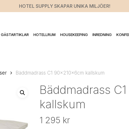
HOTEL SUPPLY SKAPAR UNIKA MILJÖER!
GÄSTARTIKLAR
HOTELLRUM
HOUSEKEEPING
INREDNING
KONFE
ser
Bäddmadrass C1 90x210x6cm kallskum
Bäddmadrass C
kallskum
1 295
kr