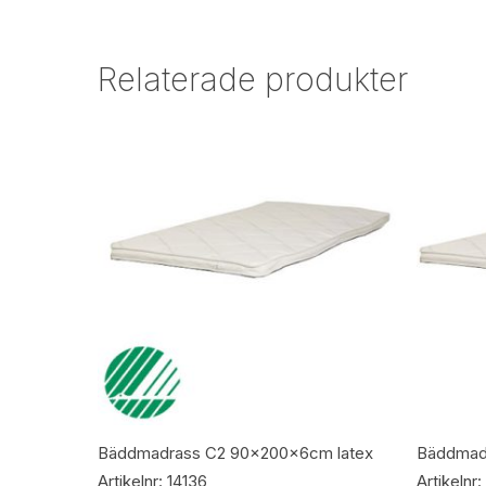
Relaterade produkter
Lägg Till I Varukorg
Bäddmadrass C2 90x200x6cm latex
Bäddmad
Artikelnr: 14136
Artikelnr: