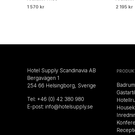
1 570
kr
2 195
kr
Hotel Supply Scandinavia AB
PRODUK
Bergavägen 1
Badrum
254 66 Helsingborg, Sverige
Gästarti
Tel: +46 (0) 42 380 980
Hotellr
E-post: info@hotelsupply.se
Housek
Inredni
Konfer
Recept