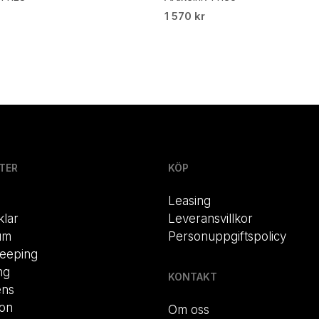
1 570
kr
TER
KÖP
Leasing
klar
Leveransvillkor
um
Personuppgiftspolicy
eeping
ng
KONTAKT
ens
ion
Om oss