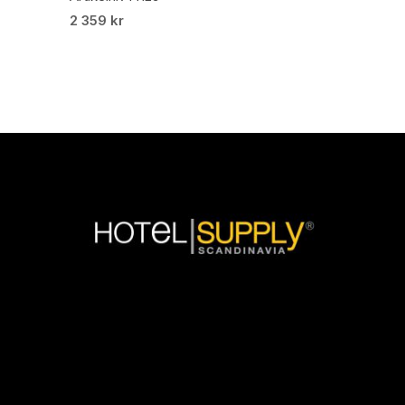
2 359
kr