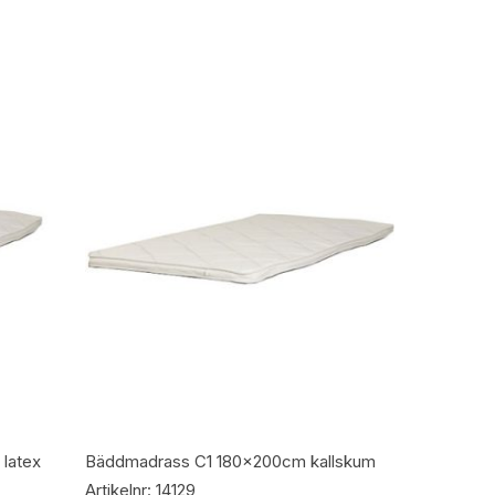
Lägg Till I Varukorg
latex
Bäddmadrass C1 180x200cm kallskum
Artikelnr: 14129