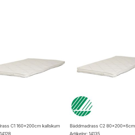
Lägg Till I Varukorg
Lägg Till I Varukorg
rass C1 160x200cm kallskum
Bäddmadrass C2 80x200x6cm 
 14128
Artikelnr: 14135