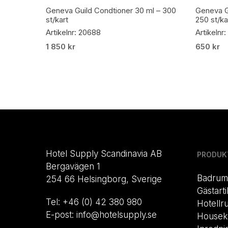
Lägg Till I Varukorg
Geneva Guild Condtioner 30 ml – 300
Geneva G
st/kart
250 st/ka
Artikelnr: 20688
Artikelnr
1 850
kr
650
kr
Hotel Supply Scandinavia AB
PRODUK
Bergavägen 1
Badrum
254 66 Helsingborg, Sverige
Gästarti
Tel: +46 (0) 42 380 980
Hotellr
E-post: info@hotelsupply.se
Housek