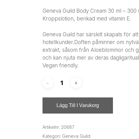
Geneva Guild Body Cream 30 ml – 300 s
Kroppslotion, berikad med vitamin E.
Geneva Guild har särskilt skapats för att
hotellkunder.Doften påminner om nytvätt
extrakt, såsom från Aloeblommor och gr
och kan njuta mer av deras dagligaritual
Vegan friendly.
Lägg Till I Varukorg
Artikelnr:
20687
Kategori:
Geneva Guild