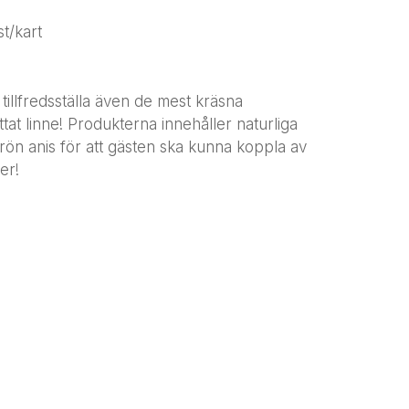
t/kart
 tillfredsställa även de mest kräsna
at linne! Produkterna innehåller naturliga
ön anis för att gästen ska kunna koppla av
er!