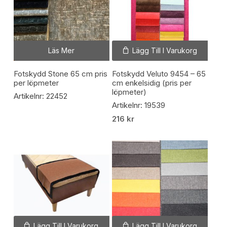
Läs Mer
Lägg Till I Varukorg
Fotskydd Stone 65 cm pris
Fotskydd Veluto 9454 – 65
per löpmeter
cm enkelsidig (pris per
löpmeter)
Artikelnr: 22452
Artikelnr: 19539
216
kr
Lägg Till I Varukorg
Lägg Till I Varukorg