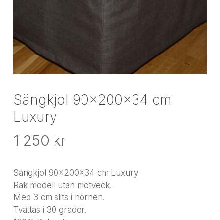
Sängkjol 90x200x34 cm
Luxury
1 250
kr
Sängkjol 90x200x34 cm Luxury
Rak modell utan motveck.
Med 3 cm slits i hörnen.
Tvättas i 30 grader.