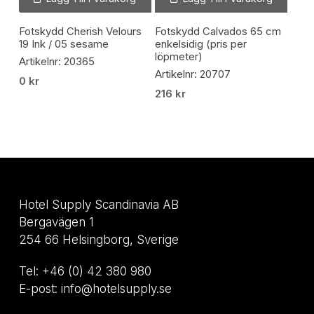
Fotskydd Cherish Velours
Fotskydd Calvados 65 cm
19 Ink / 05 sesame
enkelsidig (pris per
löpmeter)
Artikelnr: 20365
Artikelnr: 20707
0
kr
216
kr
Hotel Supply Scandinavia AB
Bergavägen 1
254 66 Helsingborg, Sverige
Tel: +46 (0) 42 380 980
E-post: info@hotelsupply.se