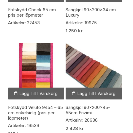
Fotskydd Check 65 cm
Sängkjol 90x200x34 cm
pris per löpmeter
Luxury
Artikelnr: 22453
Artikelnr: 19975
1 250
kr
Lägg Till I Varukorg
Lägg Till I Varukorg
Fotskydd Veluto 9454 – 65
Sängkjol 90x200x45-
cm enkelsidig (pris per
55cm Enzimi
löpmeter)
Artikelnr: 20636
Artikelnr: 19539
2 428
kr