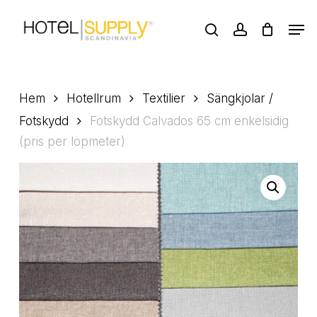
Skip
Men
to
search
account
main
Close
content
Menu
Hem
Hotellrum
Textilier
Sängkjolar /
Fotskydd
Fotskydd Calvados 65 cm enkelsidig
(pris per löpmeter)