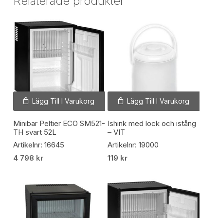
Relaterade produkter
Lägg Till I Varukorg
Lägg Till I Varukorg
Minibar Peltier ECO SM521-
Ishink med lock och istång
TH svart 52L
– VIT
Artikelnr: 16645
Artikelnr: 19000
4 798
kr
119
kr