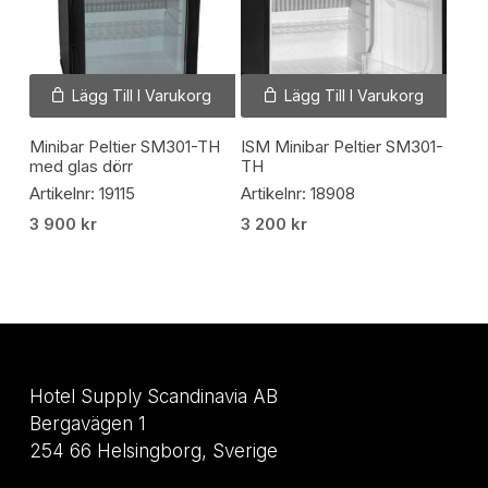
Lägg Till I Varukorg
Lägg Till I Varukorg
Minibar Peltier SM301-TH
ISM Minibar Peltier SM301-
med glas dörr
TH
Artikelnr: 19115
Artikelnr: 18908
3 900
kr
3 200
kr
Hotel Supply Scandinavia AB
Bergavägen 1
254 66 Helsingborg, Sverige