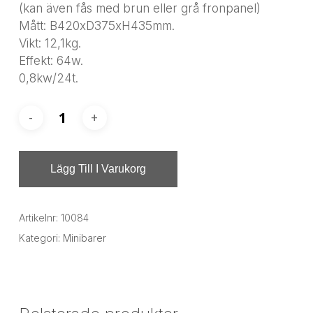
(kan även fås med brun eller grå fronpanel)
Mått: B420xD375xH435mm.
Vikt: 12,1kg.
Effekt: 64w.
0,8kw/24t.
Lägg Till I Varukorg
Artikelnr:
10084
Kategori:
Minibarer