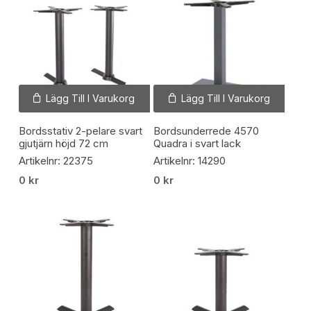
Lägg Till I Varukorg
Lägg Till I Varukorg
Bordsstativ 2-pelare svart
Bordsunderrede 4570
gjutjärn höjd 72 cm
Quadra i svart lack
Artikelnr: 22375
Artikelnr: 14290
0
kr
0
kr