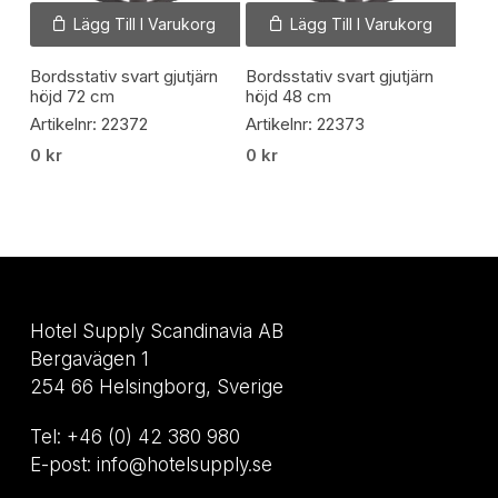
Lägg Till I Varukorg
Lägg Till I Varukorg
Bordsstativ svart gjutjärn
Bordsstativ svart gjutjärn
höjd 72 cm
höjd 48 cm
Artikelnr: 22372
Artikelnr: 22373
0
kr
0
kr
Hotel Supply Scandinavia AB
Bergavägen 1
254 66 Helsingborg, Sverige
Tel: +46 (0) 42 380 980
E-post: info@hotelsupply.se