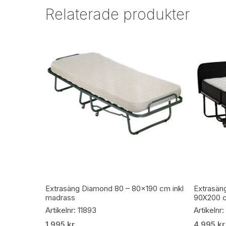
Relaterade produkter
Lägg Till I Varukorg
Extrasäng Diamond 80 – 80×190 cm inkl
Extrasän
madrass
90X200 
Artikelnr: 11893
Artikelnr
1 995
kr
4 995
kr