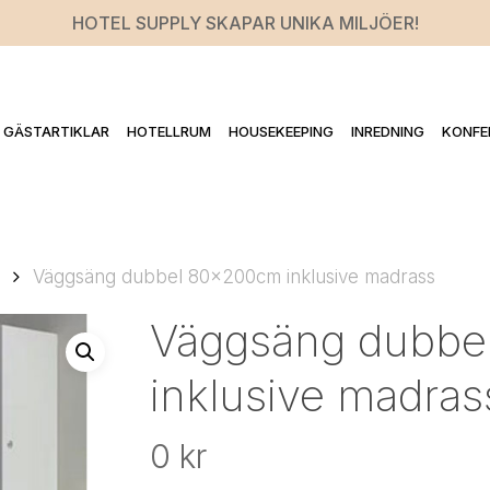
HOTEL SUPPLY SKAPAR UNIKA MILJÖER!
GÄSTARTIKLAR
HOTELLRUM
HOUSEKEEPING
INREDNING
KONFE
Väggsäng dubbel 80x200cm inklusive madrass
Väggsäng dubb
inklusive madras
0
kr