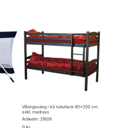
Lägg Till I Varukorg
Våningssäng i trä naturlack 80×200 cm
exkl. madrass
Artikelnr: 21609
0
kr