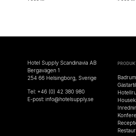
Hotel Supply Scandinavia AB
PRODUK
Bergavägen 1
Badrum
254 66 Helsingborg, Sverige
Gästarti
Tel: +46 (0) 42 380 980
Hotellr
E-post: info@hotelsupply.se
Housek
Inredni
Konfer
Recept
Restau