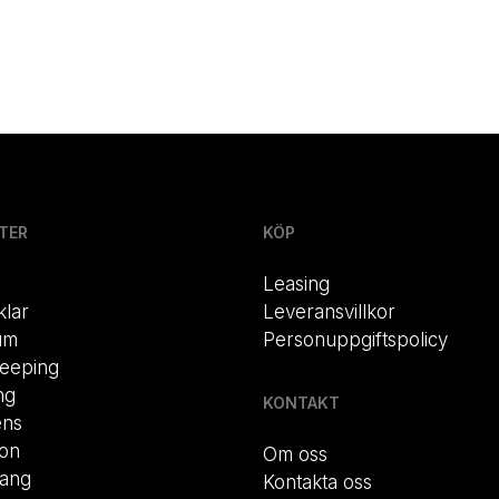
TER
KÖP
Leasing
klar
Leveransvillkor
um
Personuppgiftspolicy
eeping
ng
KONTAKT
ens
ion
Om oss
rang
Kontakta oss