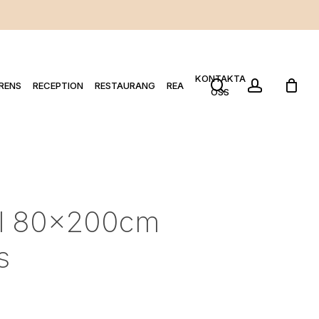
KONTAKTA
search
account
RENS
RECEPTION
RESTAURANG
REA
OSS
el 80x200cm
s