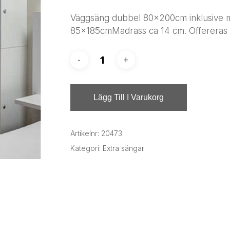
Väggsäng dubbel 80x200cm inklusive 
85x185cmMadrass ca 14 cm. Offereras v
Lägg Till I Varukorg
Artikelnr:
20473
Kategori:
Extra sängar