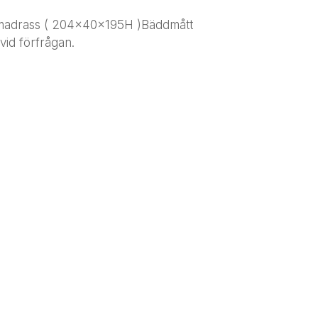
madrass ( 204x40x195H )Bäddmått
id förfrågan.