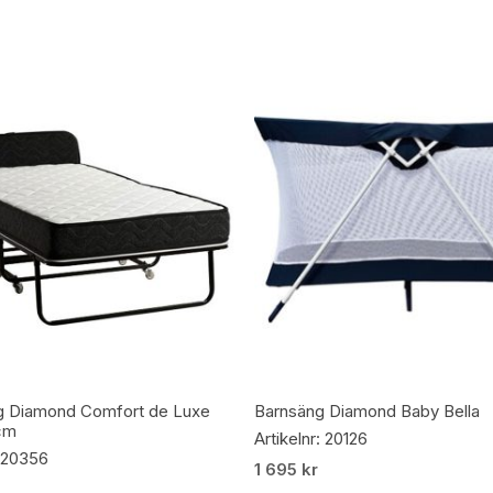
Lägg Till I Varukorg
Lägg Till I Varukorg
g Diamond Comfort de Luxe
Barnsäng Diamond Baby Bella
cm
Artikelnr: 20126
: 20356
1 695
kr