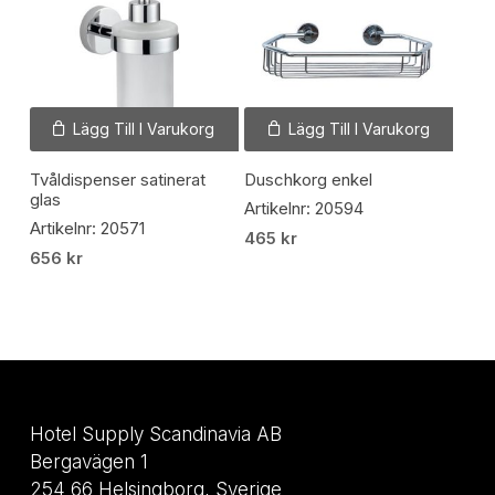
Lägg Till I Varukorg
Lägg Till I Varukorg
Tvåldispenser satinerat
Duschkorg enkel
glas
Artikelnr: 20594
Artikelnr: 20571
465
kr
656
kr
Hotel Supply Scandinavia AB
Bergavägen 1
254 66 Helsingborg, Sverige