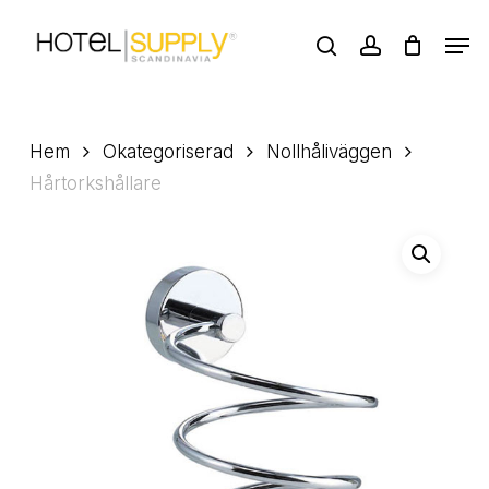
Skip
Men
to
search
account
main
Close
content
Menu
Hem
Okategoriserad
Nollhåliväggen
Hårtorkshållare