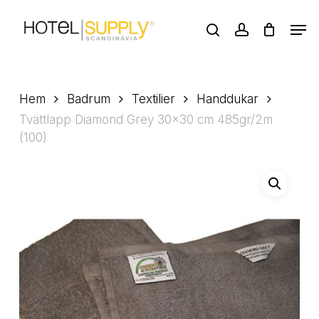
Skip
Men
to
search
account
main
Close
content
Menu
Hem
Badrum
Textilier
Handdukar
Tvättlapp Diamond Grey 30×30 cm 485gr/2m
(100)