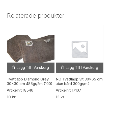
Relaterade produkter
Lägg Till I Varukorg
Lägg Till I Varukorg
Tvättlapp Diamond Grey
NO Tvättlapp vit 30×65 cm
30×30 cm 485gr/2m (100)
utan bård 300gr/m2
Artikelnr: 18546
Artikelnr: 17107
10
kr
13
kr