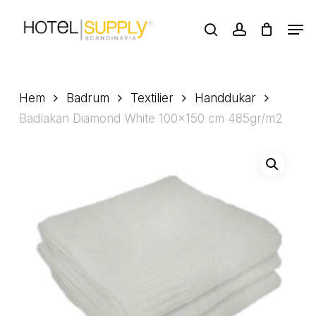
Skip
Men
to
search
account
main
Close
content
Menu
Hem
Badrum
Textilier
Handdukar
Badlakan Diamond White 100×150 cm 485gr/m2