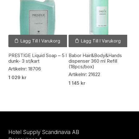
Lägg Till I Varukorg
Lägg Till I Varukorg
PRESTIGE Liquid Soap – 5 l
Babor Hair&Body&Hands
dunk- 3 st/kart
dispenser 360 ml Refill
(18pcs/box)
Artikelnr: 18706
Artikelnr: 21622
1 029
kr
1 145
kr
Hotel Supply Scandinavia AB