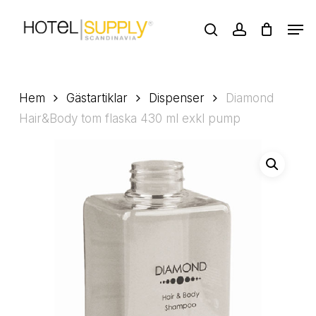
Skip
Men
to
search
account
main
Close
content
Menu
Hem
Gästartiklar
Dispenser
Diamond
Hair&Body tom flaska 430 ml exkl pump