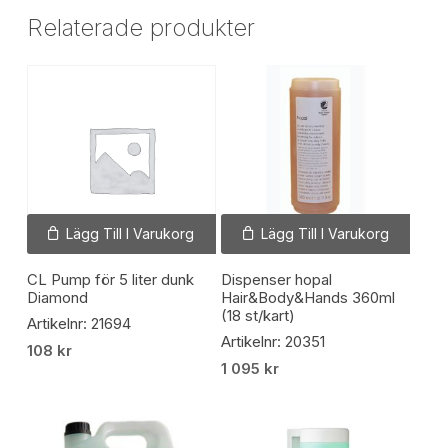
Relaterade produkter
Lägg Till I Varukorg
Lägg Till I Varukorg
CL Pump för 5 liter dunk
Dispenser hopal
Diamond
Hair&Body&Hands 360ml
(18 st/kart)
Artikelnr: 21694
Artikelnr: 20351
108
kr
1 095
kr