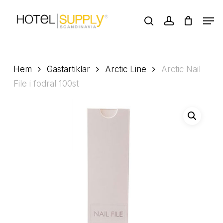
Skip
Men
to
search
account
main
Close
content
Menu
Hem
Gästartiklar
Arctic Line
Arctic Nail
File i fodral 100st