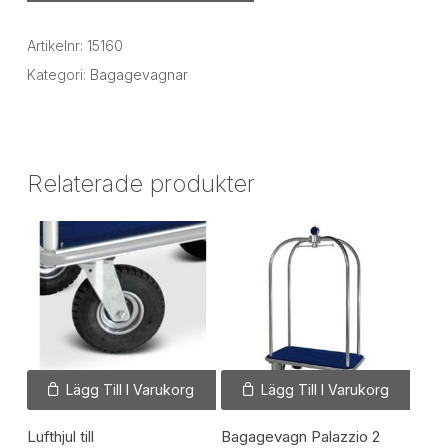
Artikelnr:
15160
Kategori:
Bagagevagnar
Relaterade produkter
Lägg Till I Varukorg
Lägg Till I Varukorg
Lufthjul till
Bagagevagn Palazzio 2