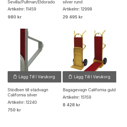
Sevilla/Pullman/Eldorado
silver rund
Artikelnr: 11459
Artikelnr: 12998
980
kr
29 495
kr
Lägg Till I Varukorg
Lägg Till I Varukorg
Stödben till städvagn
Bagagevagn California guld
California silver
Artikelnr: 15159
Artikelnr: 12240
8 428
kr
750
kr