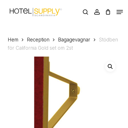
Skip
Men
to
search
account
main
Close
content
Menu
Hem
Reception
Bagagevagnar
Stödben
för California Gold set om 2st