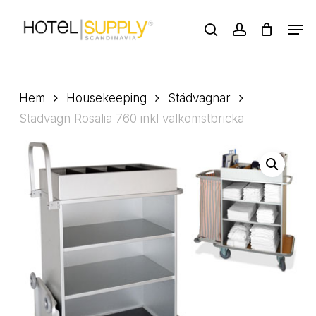
Skip
Men
to
search
account
main
Close
content
Menu
Hem
Housekeeping
Städvagnar
Städvagn Rosalia 760 inkl välkomstbricka