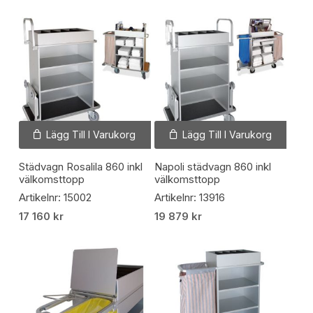
Lägg Till I Varukorg
Lägg Till I Varukorg
Städvagn Rosalila 860 inkl
Napoli städvagn 860 inkl
välkomsttopp
välkomsttopp
Artikelnr: 15002
Artikelnr: 13916
17 160
kr
19 879
kr