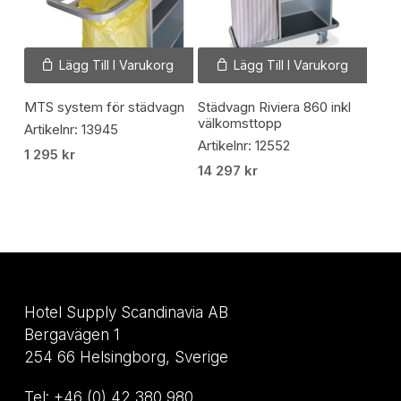
Lägg Till I Varukorg
Lägg Till I Varukorg
MTS system för städvagn
Städvagn Riviera 860 inkl
välkomsttopp
Artikelnr: 13945
Artikelnr: 12552
1 295
kr
14 297
kr
Hotel Supply Scandinavia AB
Bergavägen 1
254 66 Helsingborg, Sverige
Tel: +46 (0) 42 380 980