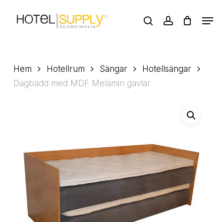
Skip
Men
to
search
account
main
Close
content
Menu
Hem
Hotellrum
Sängar
Hotellsängar
Dagbädd med MDF Melamin gavlar