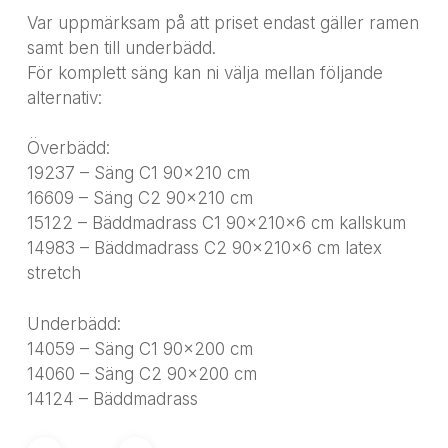
Var uppmärksam på att priset endast gäller ramen
samt ben till underbädd.
För komplett säng kan ni välja mellan följande
alternativ:
Överbädd:
19237 – Säng C1 90×210 cm
16609 – Säng C2 90×210 cm
15122 – Bäddmadrass C1 90x210x6 cm kallskum
14983 – Bäddmadrass C2 90x210x6 cm latex
stretch
Underbädd:
14059 – Säng C1 90×200 cm
14060 – Säng C2 90×200 cm
14124 – Bäddmadrass