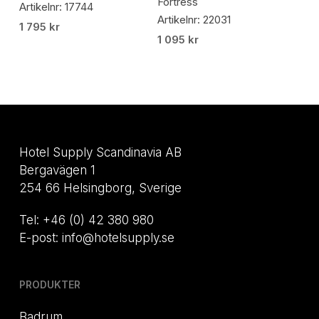
Fortress
Artikelnr: 17744
Artikelnr: 22031
1 795
kr
1 095
kr
Hotel Supply Scandinavia AB
Bergavägen 1
254 66 Helsingborg, Sverige
Tel: +46 (0) 42 380 980
E-post: info@hotelsupply.se
PRODUKTER
Badrum