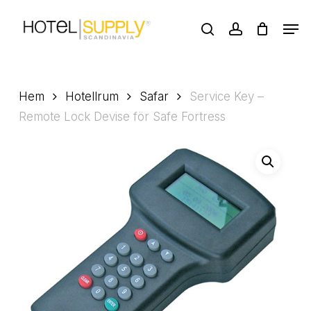
Skip
Men
to
search
account
main
Close
content
Menu
Hem
Hotellrum
Safar
Service Key –
Remote Lock Devise för Safe Fortress