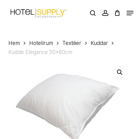
Skip
Men
to
search
account
main
Close
content
Menu
Hem
Hotellrum
Textilier
Kuddar
Kudde Elegance 50x60cm