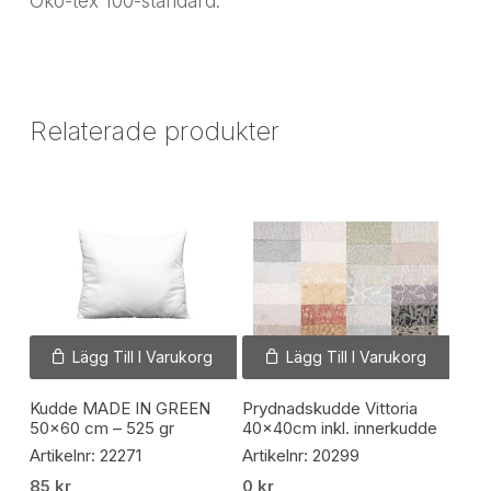
Öko-tex 100-standard.
Relaterade produkter
Lägg Till I Varukorg
Lägg Till I Varukorg
Kudde MADE IN GREEN
Prydnadskudde Vittoria
50×60 cm – 525 gr
40x40cm inkl. innerkudde
Artikelnr: 22271
Artikelnr: 20299
85
kr
0
kr