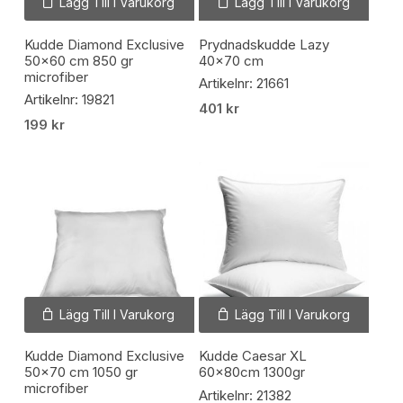
Lägg Till I Varukorg
Lägg Till I Varukorg
Kudde Diamond Exclusive
Prydnadskudde Lazy
50×60 cm 850 gr
40×70 cm
microfiber
Artikelnr: 21661
Artikelnr: 19821
401
kr
199
kr
Lägg Till I Varukorg
Lägg Till I Varukorg
Kudde Diamond Exclusive
Kudde Caesar XL
50×70 cm 1050 gr
60x80cm 1300gr
microfiber
Artikelnr: 21382