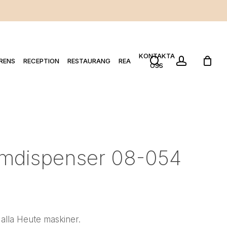
KONTAKTA
search
account
RENS
RECEPTION
RESTAURANG
REA
OSS
krämdispenser 08-054
 alla Heute maskiner.