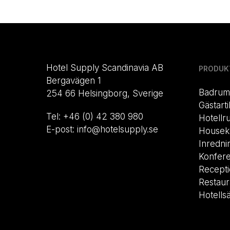
Hotel Supply Scandinavia AB
PRODUK
Bergavägen 1
Badrum
254 66 Helsingborg, Sverige
Gästarti
Tel: +46 (0) 42 380 980
Hotellr
E-post: info@hotelsupply.se
Housek
Inredni
Konfer
Recept
Restau
Hotells