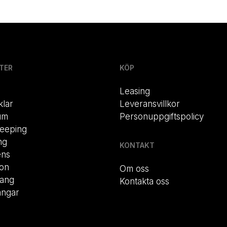
TER
KÖP
Leasing
klar
Leveransvillkor
um
Personuppgiftspolicy
eeping
ng
KONTAKT
ens
ion
Om oss
rang
Kontakta oss
ängar