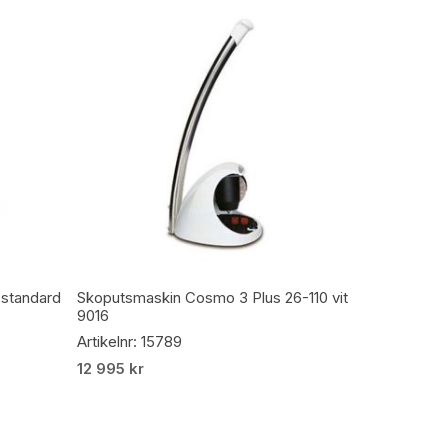
Lägg Till I Varukorg
 standard
Skoputsmaskin Cosmo 3 Plus 26-110 vit
9016
Artikelnr: 15789
12 995
kr