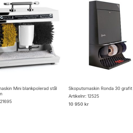
Lägg Till I Varukorg
Lägg Till I Varukorg
askin Mini blankpolerad stål
Skoputsmaskin Ronda 30 grafit
m
Artikelnr: 12525
: 21695
10 950
kr