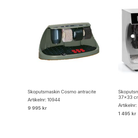
Lägg Till I Varukorg
Skoputsmaskin Cosmo antracite
Skoputsm
37×33 c
Artikelnr: 10944
Artikelnr
9 995
kr
1 495
kr