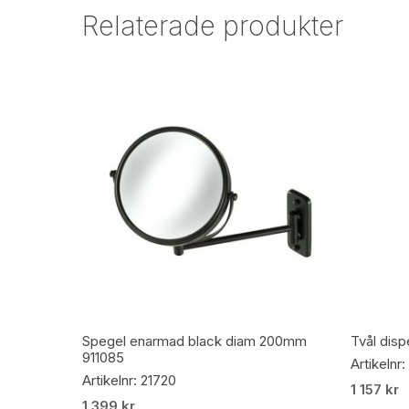
Relaterade produkter
Lägg Till I Varukorg
Spegel enarmad black diam 200mm
Tvål dis
911085
Artikelnr:
Artikelnr: 21720
1 157
kr
1 399
kr