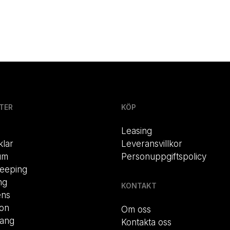
TER
KÖP
Leasing
klar
Leveransvillkor
um
Personuppgiftspolicy
eeping
ng
KONTAKT
ens
ion
Om oss
rang
Kontakta oss