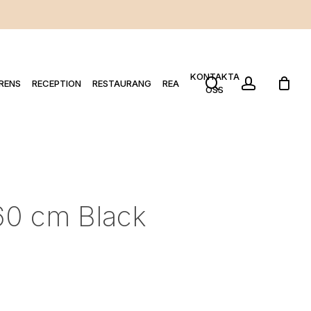
KONTAKTA
search
account
RENS
RECEPTION
RESTAURANG
REA
OSS
60 cm Black