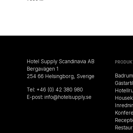
Hotel Supply Scandinavia AB
PRODUK
Bergavägen 1
Badrum
254 66 Helsingborg, Sverige
Gästarti
Tel: +46 (0) 42 380 980
Hotellr
E-post: info@hotelsupply.se
Housek
Inredni
Konfer
Recept
Restau