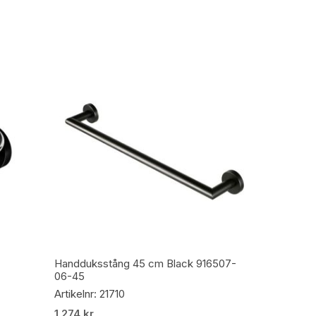
Lägg Till I Varukorg
Handduksstång 45 cm Black 916507-
06-45
Artikelnr: 21710
1 274
kr