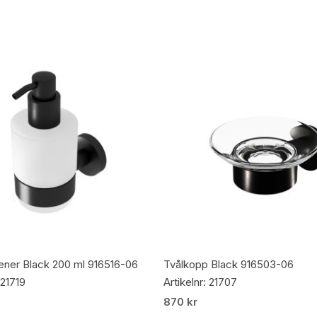
Lägg Till I Varukorg
Lägg Till I Varukorg
pener Black 200 ml 916516-06
Tvålkopp Black 916503-06
 21719
Artikelnr: 21707
870
kr