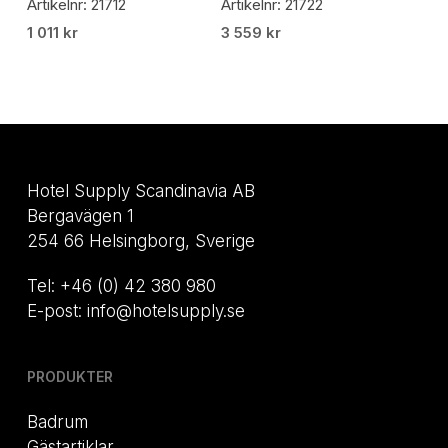
Artikelnr: 21712
Artikelnr: 21722
1 011
kr
3 559
kr
Hotel Supply Scandinavia AB
Bergavägen 1
254 66 Helsingborg, Sverige
Tel: +46 (0) 42 380 980
E-post: info@hotelsupply.se
PRODUKTER
Badrum
Gästartiklar