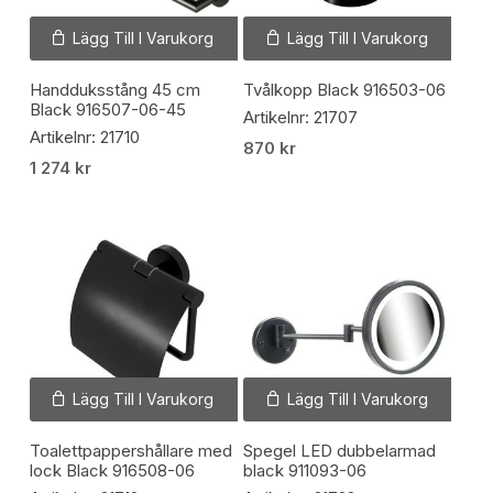
Lägg Till I Varukorg
Lägg Till I Varukorg
Handduksstång 45 cm
Tvålkopp Black 916503-06
Black 916507-06-45
Artikelnr: 21707
Artikelnr: 21710
870
kr
1 274
kr
Lägg Till I Varukorg
Lägg Till I Varukorg
Toalettpappershållare med
Spegel LED dubbelarmad
lock Black 916508-06
black 911093-06