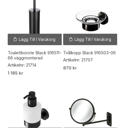
Lägg Till I Varukorg
Lägg Till I Varukorg
Toalettborste Black 916511-
Tvålkopp Black 916503-06
66 väggmonterad
Artikelnr: 21707
Artikelnr: 21714
870
kr
1 185
kr