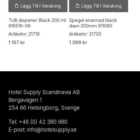
Lägg Till I Varukorg
Lägg Till I Varukorg
Tvål dispener Black 200 ml
Spegel enarmad black
916516-06
diam 200mm 911085
Artikelnr: 21719
Artikelnr: 21720
1 157
kr
1 399
kr
Hotel Supply Scandinavia AB
Bergavägen 1
254 66 Helsingborg, Sverige
Tel: +46 (0) 42 380 980
E-post: info@hotelsupply.se