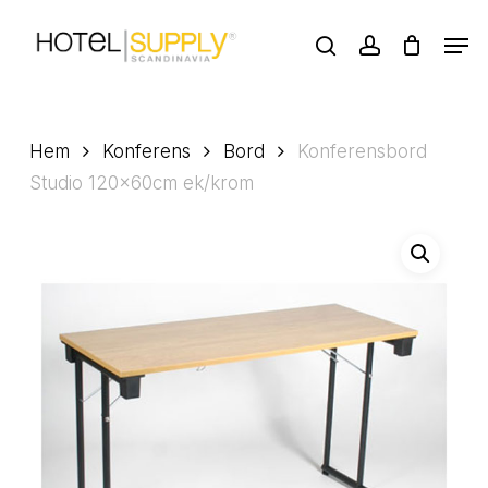
Skip
Men
to
search
account
main
Close
content
Menu
Hem
Konferens
Bord
Konferensbord
Studio 120x60cm ek/krom