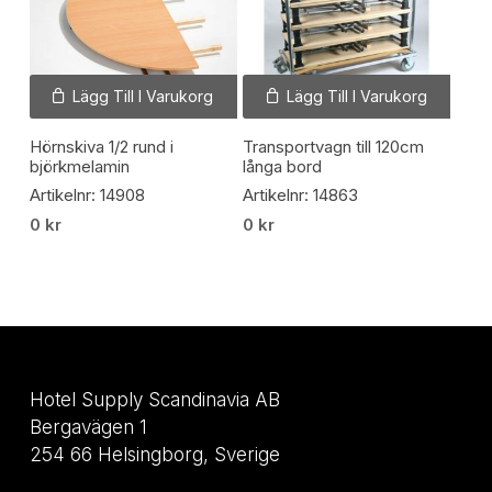
Lägg Till I Varukorg
Lägg Till I Varukorg
Hörnskiva 1/2 rund i
Transportvagn till 120cm
björkmelamin
långa bord
Artikelnr: 14908
Artikelnr: 14863
0
kr
0
kr
Hotel Supply Scandinavia AB
Bergavägen 1
254 66 Helsingborg, Sverige