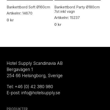
Bankettbord Soft Ø160cm
Bankettbord Party Ø180cm
7st inkl vagn
Artikelnr: 14670
Artikelnr: 15237
0
kr
0
kr
Hotel Supply Scandinavia AB
Bergavägen 1
254 66 Helsingborg, Sverige
Tel: +46 (0) 42 380 980
E-post: info@hotelsupply.se
PRODUKTER