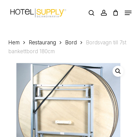
Skip
Men
to
search
account
main
Close
content
Menu
Hem
Restaurang
Bord
Bordsvagn till 7st
bankettbord 180cm