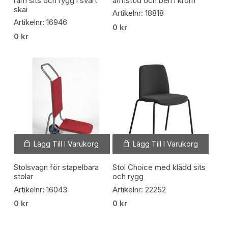
ram sits och rygg i svart
armstöd och ben i krom
skai
Artikelnr: 18818
Artikelnr: 16946
0
kr
0
kr
Lägg Till I Varukorg
Lägg Till I Varukorg
Stolsvagn för stapelbara
Stol Choice med klädd sits
stolar
och rygg
Artikelnr: 16043
Artikelnr: 22252
0
kr
0
kr