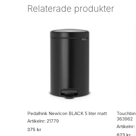
Relaterade produkter
Lägg Till I Varukorg
Pedalhink NewIcon BLACK 5 liter matt
Touchbin 
363962
Artikelnr: 21779
Artikelnr
375
kr
623
kr