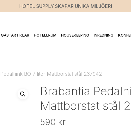
HOTEL SUPPLY SKAPAR UNIKA MILJÖER!
GÄSTARTIKLAR
HOTELLRUM
HOUSEKEEPING
INREDNING
KONFE
 Pedalhink BO 7 liter Mattborstat stål 237942
Brabantia Pedalhi
Mattborstat stål
590
kr