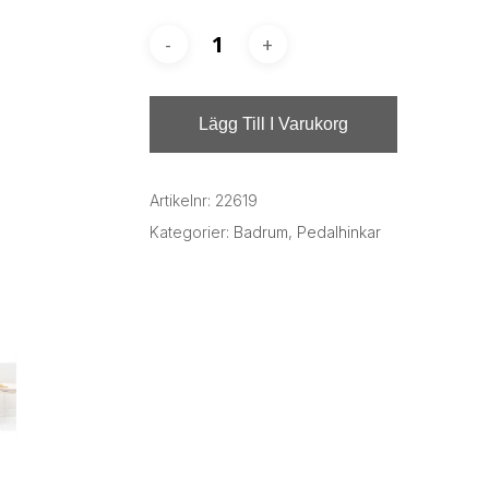
Lägg Till I Varukorg
Artikelnr:
22619
Kategorier:
Badrum
,
Pedalhinkar