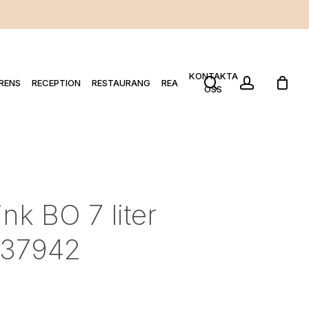
KONTAKTA
search
account
RENS
RECEPTION
RESTAURANG
REA
OSS
nk BO 7 liter
 237942