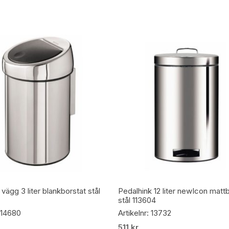
Lägg Till I Varukorg
Lägg Till I Varukorg
vägg 3 liter blankborstat stål
Pedalhink 12 liter newIcon matt
stål 113604
: 14680
Artikelnr: 13732
511
kr