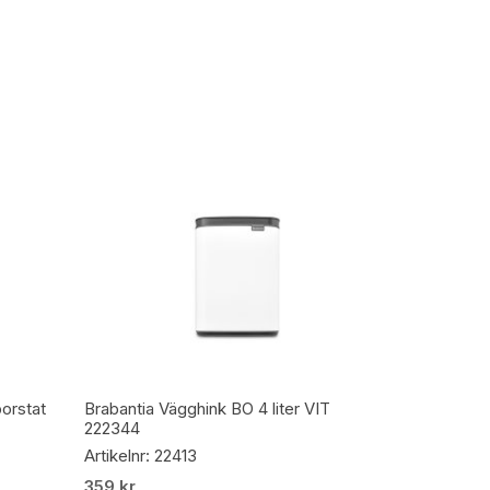
Lägg Till I Varukorg
borstat
Brabantia Vägghink BO 4 liter VIT
222344
Artikelnr: 22413
359
kr