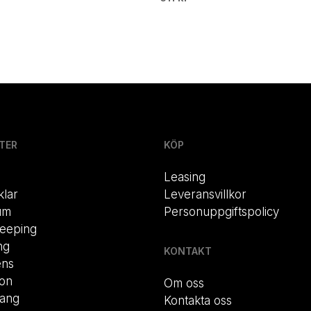
TER
KÖP
Leasing
klar
Leveransvillkor
um
Personuppgiftspolicy
eeping
ng
KONTAKT
ens
ion
Om oss
rang
Kontakta oss