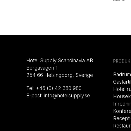
Hotel Supply Scandinavia AB
PRODUK
Bergavägen 1
Badrum
254 66 Helsingborg, Sverige
Gästarti
Tel: +46 (0) 42 380 980
Hotellr
E-post: info@hotelsupply.se
Housek
Inredni
Konfer
Recept
Restau