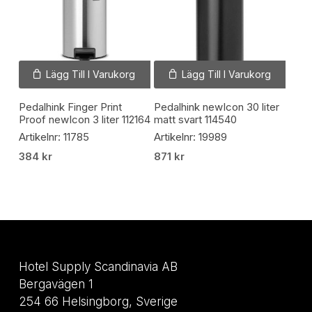
Lägg Till I Varukorg
Lägg Till I Varukorg
Pedalhink Finger Print
Pedalhink newIcon 30 liter
Proof newIcon 3 liter 112164
matt svart 114540
Artikelnr: 11785
Artikelnr: 19989
384
kr
871
kr
Hotel Supply Scandinavia AB
Bergavägen 1
254 66 Helsingborg, Sverige