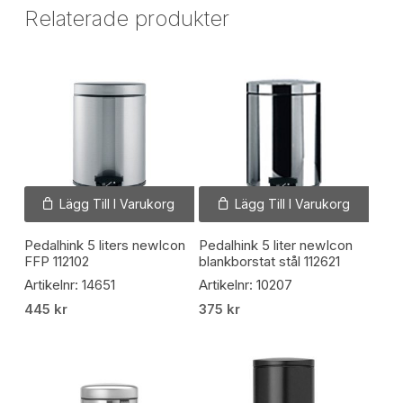
Relaterade produkter
Lägg Till I Varukorg
Lägg Till I Varukorg
Pedalhink 5 liters newIcon
Pedalhink 5 liter newIcon
FFP 112102
blankborstat stål 112621
Artikelnr: 14651
Artikelnr: 10207
445
kr
375
kr