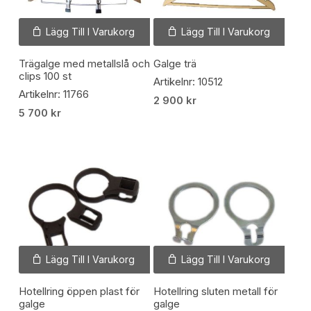
Lägg Till I Varukorg
Lägg Till I Varukorg
Trägalge med metallslå och
Galge trä
clips 100 st
Artikelnr: 10512
Artikelnr: 11766
2 900
kr
5 700
kr
Lägg Till I Varukorg
Lägg Till I Varukorg
Hotellring öppen plast för
Hotellring sluten metall för
galge
galge