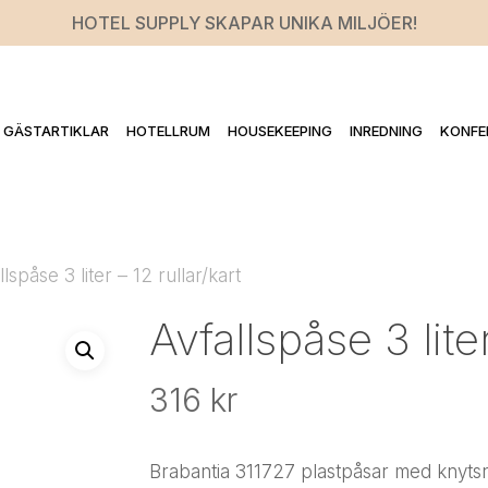
HOTEL SUPPLY SKAPAR UNIKA MILJÖER!
GÄSTARTIKLAR
HOTELLRUM
HOUSEKEEPING
INREDNING
KONFE
llspåse 3 liter – 12 rullar/kart
Avfallspåse 3 liter
316
kr
Brabantia 311727 plastpåsar med knyts