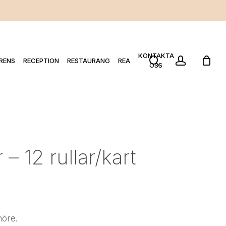
KONTAKTA
search
account
RENS
RECEPTION
RESTAURANG
REA
OSS
 – 12 rullar/kart
nöre.