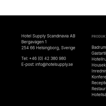
Hotel Supply Scandinavia AB
PRODUK
Bergavägen 1
Badrum
254 66 Helsingborg, Sverige
Gästarti
Tel: +46 (0) 42 380 980
Hotellr
E-post: info@hotelsupply.se
Housek
Inredni
Konfer
Recept
Restau
Hotells