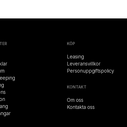
TER
KÖP
Leasing
klar
Leveransvillkor
um
Personuppgiftspolicy
eeping
ng
KONTAKT
ens
ion
Om oss
rang
Kontakta oss
ängar