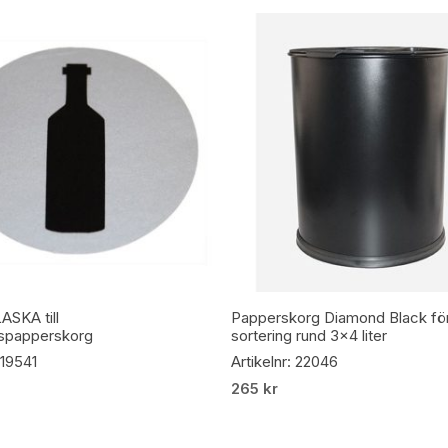
Lägg Till I Varukorg
Lägg Till I Varukorg
LASKA till
Papperskorg Diamond Black fö
gspapperskorg
sortering rund 3×4 liter
 19541
Artikelnr: 22046
265
kr