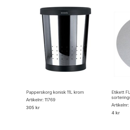
Lägg Till I Varukorg
Papperskorg konisk 11L krom
Etikett F
sorterin
Artikelnr: 11769
Artikelnr:
305
kr
4
kr