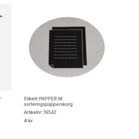
Lägg Till I Varukorg
r
Etikett PAPPER till
sorteringspapperskorg
Artikelnr: 19542
4
kr