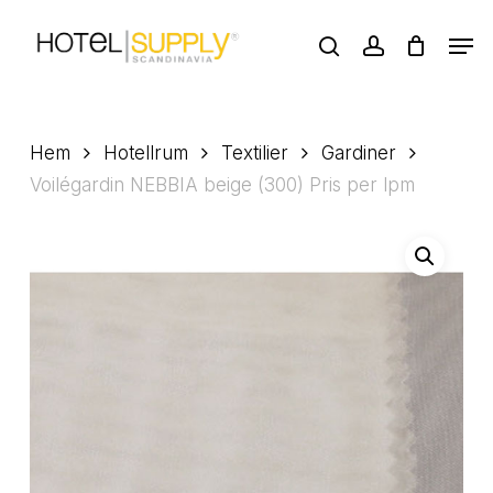
Skip
Men
to
search
account
main
Close
content
Menu
Hem
Hotellrum
Textilier
Gardiner
Voilégardin NEBBIA beige (300) Pris per lpm