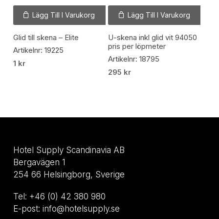
Lägg Till I Varukorg
Lägg Till I Varukorg
Glid till skena – Elite
U-skena inkl glid vit 94050
pris per löpmeter
Artikelnr: 19225
Artikelnr: 18795
1
kr
295
kr
Hotel Supply Scandinavia AB
Bergavägen 1
254 66 Helsingborg, Sverige
Tel: +46 (0) 42 380 980
E-post: info@hotelsupply.se