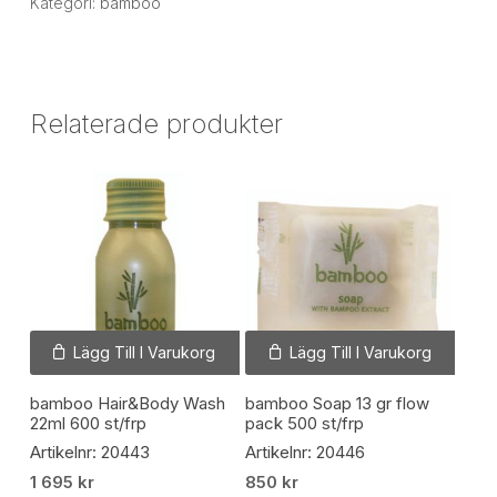
Kategori:
bamboo
Relaterade produkter
Lägg Till I Varukorg
Lägg Till I Varukorg
bamboo Hair&Body Wash
bamboo Soap 13 gr flow
22ml 600 st/frp
pack 500 st/frp
Artikelnr: 20443
Artikelnr: 20446
1 695
kr
850
kr