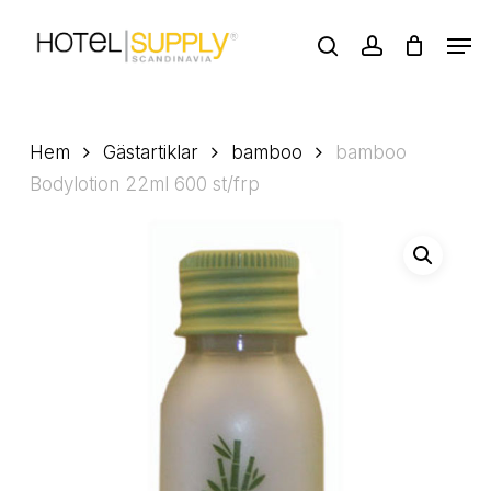
Skip
Men
to
search
account
main
Close
content
Menu
Hem
Gästartiklar
bamboo
bamboo
Bodylotion 22ml 600 st/frp