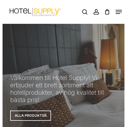
Skip
Men
to
search
account
main
Close
content
Menu
Välkommen till Hotel Supply! Vi
erbjuder ett brett sortiment att
hotellprodukter, av hög kvalitet till
bästa pris!
ALLA PRODUKTER