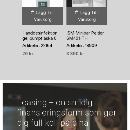
Lägg Till I
Lägg Till I
Varukorg
Varukorg
Handdesinfektion
ISM Minibar Peltier
gel pumpflaska 0
SM401-TH
Artikelnr: 22164
Artikelnr: 18909
29
kr
3 390
kr
Leasing – en smidig
finansieringsform som ger
dig full koll på dina