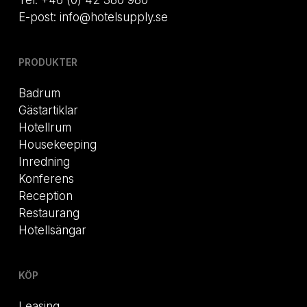
Tel: +46 (0) 42 380 980
E-post: info@hotelsupply.se
PRODUKTER
Badrum
Gästartiklar
Hotellrum
Housekeeping
Inredning
Konferens
Reception
Restaurang
Hotellsängar
KÖP
Leasing